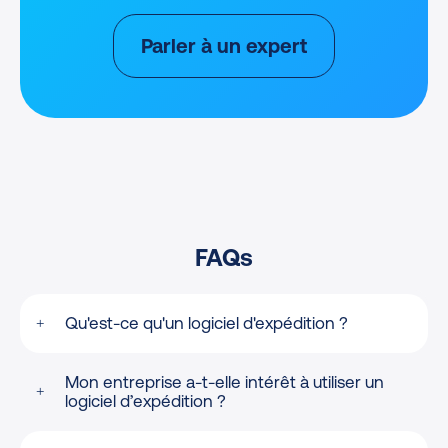
Parler à un expert
FAQs
Qu'est-ce qu'un logiciel d'expédition ?
Un logiciel d’expédition est un outil conçu
Mon entreprise a-t-elle intérêt à utiliser un
pour simplifier le processus de livraison de
logiciel d’expédition ?
colis des entreprises de e-commerce. Il
connecte les boutiques en ligne aux
Vous avez déjà lancé votre activité et vous