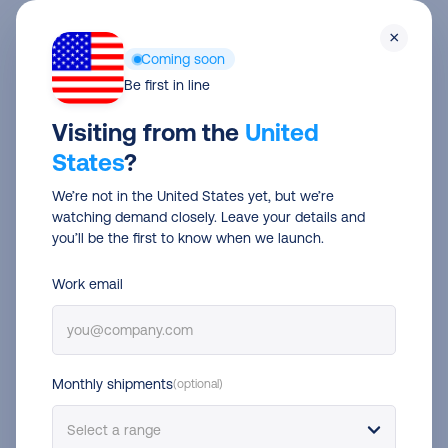
Skip
Men
×
to
Coming soon
main
Be first in line
content
La plateforme d’expédition
Visiting from the
United
numéro un en Europe
States
?
We’re not in the United States yet, but we’re
Vous développez votre activité e-commerce ? Notre
watching demand closely. Leave your details and
plateforme d’expédition vous offre le choix des
you’ll be the first to know when we launch.
transporteurs et les automatisations nécessaires
Work email
pour évoluer et offrir une expérience 5 étoiles, sans
avoir besoin d’être un expert en logistique.
Monthly shipments
(optional)
S’inscrire gratuitement