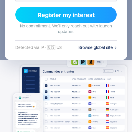
Parler à un expert
Register my interest
No commitment. We’ll only reach out with launch
Essai gratuit de 14 jours
Tarifs d’expédition transparents
updates.
Annulez à tout moment
Detected via IP · 🇺🇸 US
Browse global site →