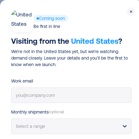
Skip
×
to
Plattform
Coming soon
main
Be first in line
content
Visiting from the
United States
?
We’re not in the United States yet, but we’re watching
Versandplatt
demand closely. Leave your details and you’ll be the first to
know when we launch.
die aus
Liefe
Work email
Erlebnisse m
Monthly shipments
(optional)
Du willst deinen E-Commerce ausbauen? Mit u
Versandplattform hast du die Wahl beim Paketdi