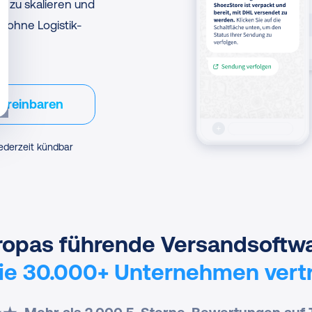
m zu skalieren und
z ohne Logistik-
ereinbaren
ederzeit kündbar
ropas führende Versandsoftwa
die 30.000+ Unternehmen vert