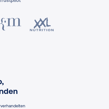
rustpilot
p,
inden
rverhandelten