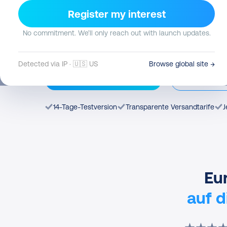
von den Automatisierungen, die du brauchst, u
Register my interest
erstklassige Versanderlebnisse zu bieten – gan
Expertise.
No commitment. We’ll only reach out with launch updates.
Detected via IP · 🇺🇸 US
Browse global site →
Gratis anmelden
Demo v
14-Tage-Testversion
Transparente Versandtarife
J
Eu
auf 