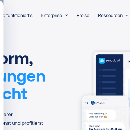
Enterprise
Ressourcen
So funktioniert’s
Preise
form,
rungen
acht
nserer
enst und profitierst