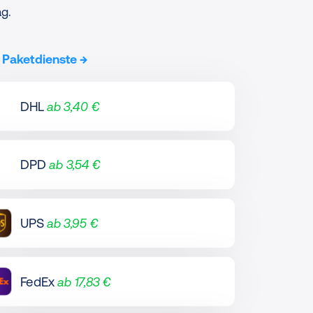
g.
 Paketdienste
→
DHL
ab 3,40 €
DPD
ab 3,54 €
UPS
ab 3,95 €
FedEx
ab 17,83 €