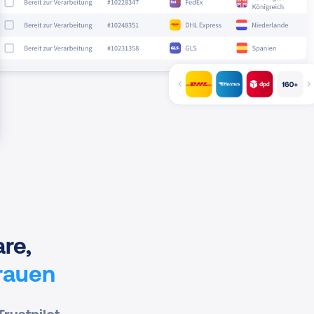
re,
rauen