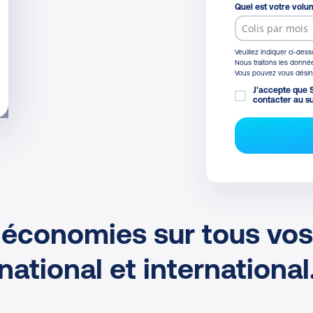
Quel est votre volu
Veuillez indiquer ci-des
Nous traitons les donnée
Vous pouvez vous désins
J'accepte que S
contacter au su
 économies sur tous vos
national et international