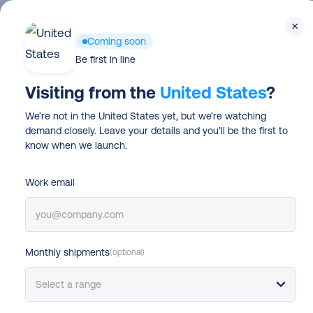
Skip
×
to
Coming soon
main
Be first in line
content
Anticipez vos 
Visiting from the
United States
?
d’expédition
et
We’re not in the United States yet, but we’re watching
demand closely. Leave your details and you’ll be the first to
adieu aux mau
know when we launch.
surprises
Work email
La plupart des e-commerçants paient 
Monthly shipments
(optional)
savoir.
Comparez les tarifs et reprenez l
Envoi avec Mondial Relay à partir de
2,60
€.