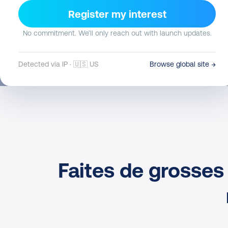
Register my interest
Envoi avec Chronopost à partir de
2,79
€.
No commitment. We’ll only reach out with launch updates.
Envoi avec Colissimo à partir de
4,83
€.
Detected via IP · 🇺🇸 US
Browse global site →
Faites de grosses