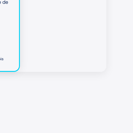
e de
is