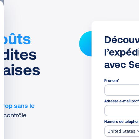
coûts
Découv
 dites
l’expéd
avec S
vaises
Prénom
*
Adresse e-mail prof
trop sans le
e contrôle.
Numéro de télépho