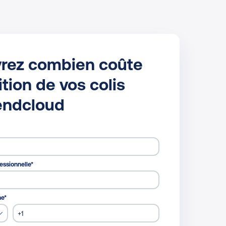
rez combien coûte
ition de vos colis
endcloud
essionnelle
*
ne
*