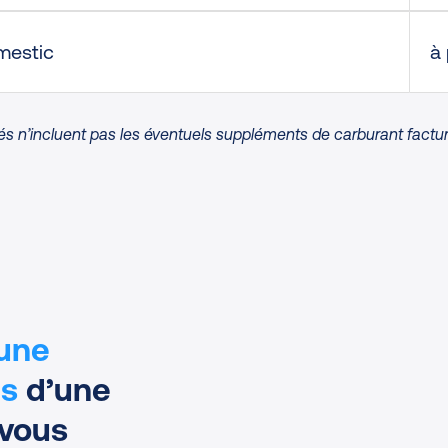
estic
à 
s n’incluent pas les éventuels suppléments de carburant facturé
 une
es
d’une
 vous