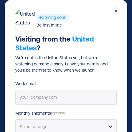
Skip
Men
×
to
Coming soon
main
Be first in line
content
Visiting from the
United
States
?
Nouveauté
Automatisation du support via une API →
We’re not in the United States yet, but we’re
Une API pour connecter
watching demand closely. Leave your details and
you’ll be the first to know when we launch.
plus de
160 transporteurs
Work email
API d'expédition multi-transporteurs pour le e-commerce
Monthly shipments
(optional)
Commencer gratuitement