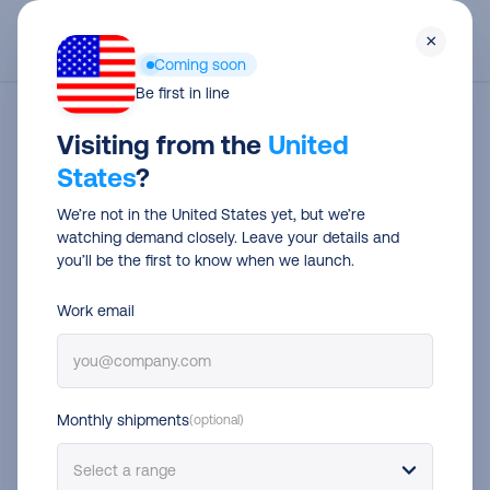
Skip
Men
×
to
Coming soon
main
Be first in line
content
Politique de confidentialité
Visiting from the
United
States
?
Politique de confidentialité
We’re not in the United States yet, but we’re
La présente Politique de confidentialité vous donne
watching demand closely. Leave your details and
you’ll be the first to know when we launch.
un aperçu de la façon dont nous traitons vos
données personnelles dans le cadre de l’utilisation
Work email
des offres et services en ligne liés aux sites web
disponibles sur sendcloud.com (ci-après le “Site
web”). Elle vous informe également de vos droits au
Monthly shipments
(optional)
titre du Règlement général sur la protection des
données (RGPD), ainsi que des moyens dont vous