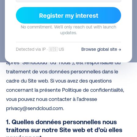
disposez pour contrôler vos données personnelles et
protéger votre vie privée. Les données personnelles
Register my interest
désignent toutes les informations permettant de
No commitment. We’ll only reach out with launch
vous identifier en tant que personne.
updates.
Sendcloud
B.V., dont le siège social est situé
Detected via IP · 🇺🇸 US
Browse global site →
Stadhuisplein 10, 5611 EM Eindhoven, Pays-Bas (ci-
après “Sendcloud” ou “nous”), est responsable du
traitement de vos données personnelles dans le
cadre du Site web. Si vous avez des questions
concernant la présente Politique de confidentialité,
vous pouvez nous contacter à l’adresse
privacy@sendcloud.com.
1. Quelles données personnelles nous
traitons sur notre Site web et d’où elles