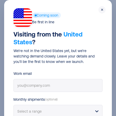
Skip
Men
×
to
Coming soon
main
E-commerce logistics
Be first in line
content
Envíos Shopify: guía
Visiting from the
United
States
?
completa para tiendas de
We’re not in the United States yet, but we’re
e-commerce
watching demand closely. Leave your details and
you’ll be the first to know when we launch.
Clíodhna Macfarlane
11 Jun 2026
13 min read
Work email
Monthly shipments
(optional)