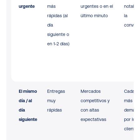
urgente
más
urgentes o en el
notable
rápidas (al
último minuto
la
día
convers
siguiente o
en 1-2 días)
El mismo
Entregas
Mercados
Cada v
día / al
muy
competitivos y
más
día
rápidas
con altas
demand
siguiente
expectativas
por los
clientes