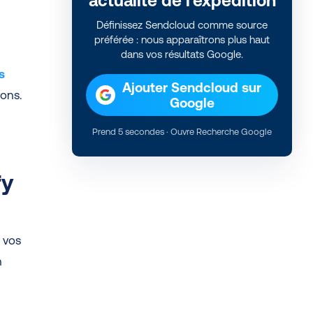
actualité de l'expédition
Définissez Sendcloud comme source
préférée : nous apparaîtrons plus haut
dans vos résultats Google.
s
Ajouter Sendcloud sur
ions.
Google
Prend 5 secondes · Ouvre Recherche Google
fy
r vos
n