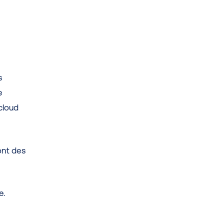
s
e
cloud
ont des
e.