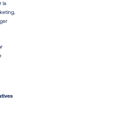
 la
rketing,
ager
ar
e
atives