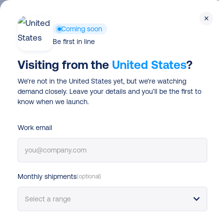
Skip
×
to
Produit
Coming soon
main
Be first in line
content
Visiting from the
United States
?
We’re not in the United States yet, but we’re watching
demand closely. Leave your details and you’ll be the first to
know when we launch.
Ecommerce logistics
Work email
Livraison Shopify
guide complet p
Monthly shipments
(optional)
boutiques e-c