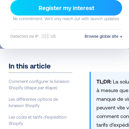
Register my interest
Clíodhna Macfarlane
10 Juin 2026
13 min read
No commitment. We’ll only reach out with launch updates.
Detected via IP · 🇺🇸 US
Browse global site →
In this article
TL;DR:
La solu
Comment configurer la livraison
Shopify (étape par étape)
à mesure que 
manque de visi
Les différentes options de
livraison Shopify
peuvent vite 
comment confi
Les coûts et tarifs d’expédition
Shopify
tarifs d’expéd