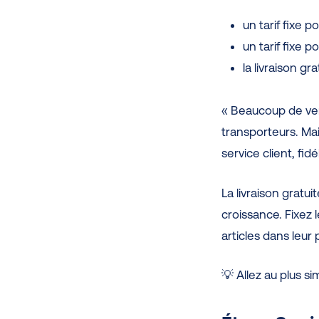
un tarif fixe p
un tarif fixe p
la livraison g
« Beaucoup de ven
transporteurs. Mais
service client, fi
La livraison gratui
croissance. Fixez 
articles dans leur 
💡 Allez au plus si