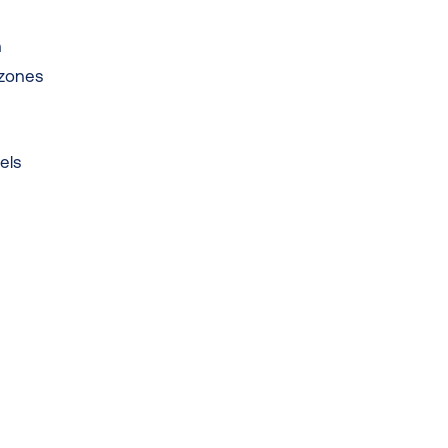
n
 zones
els