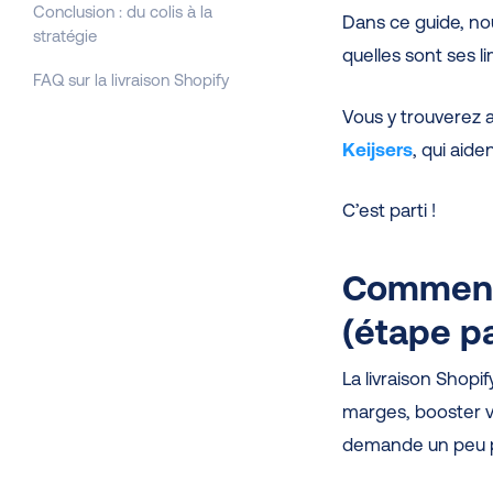
Conclusion : du colis à la
Dans ce guide, no
stratégie
quelles sont ses li
FAQ sur la livraison Shopify
Vous y trouverez a
Keijsers
, qui aid
C’est parti !
Comment 
(étape p
La livraison Shopi
marges, booster v
demande un peu pl