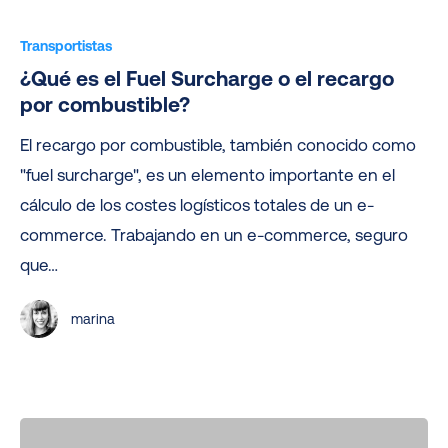
¿Qué
es
Transportistas
el
¿Qué es el Fuel Surcharge o el recargo
Fuel
por combustible?
Surcharge
El recargo por combustible, también conocido como
o
"fuel surcharge", es un elemento importante en el
el
cálculo de los costes logísticos totales de un e-
recargo
commerce. Trabajando en un e-commerce, seguro
por
que…
combustible?
marina