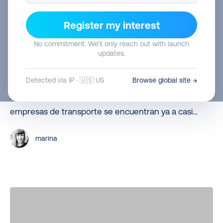
de
Campaña de navidad
Transportistas
Register my interest
entrega
Plazos de entrega Navidad: Correos,
Navidad:
No commitment. We’ll only reach out with launch
Correos Express, UPS, SEUR, MRW…
updates.
Correos,
Plazos de entrega Navidad 2025 de los transportistas
Correos
Detected via IP · 🇺🇸 US
Browse global site →
+ Consejos de nuestros especialistas de Sendcloud
Express,
Mientras que estoy redactando este blog, las
UPS,
empresas de transporte se encuentran ya a casi…
SEUR,
MRW…
marina