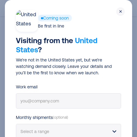
Skip
Men
×
to
Coming soon
main
Be first in line
Category
content
Visiting from the
United
Transportistas
States
?
We’re not in the United States yet, but we’re
watching demand closely. Leave your details and
you’ll be the first to know when we launch.
Work email
Monthly shipments
(optional)
Plazos