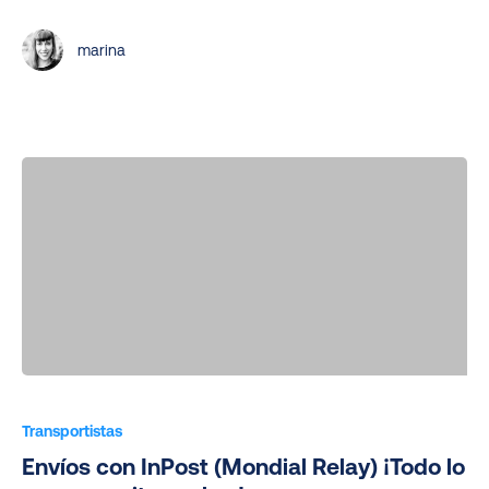
marina
Envíos
con
Transportistas
InPost
Envíos con InPost (Mondial Relay) ¡Todo lo