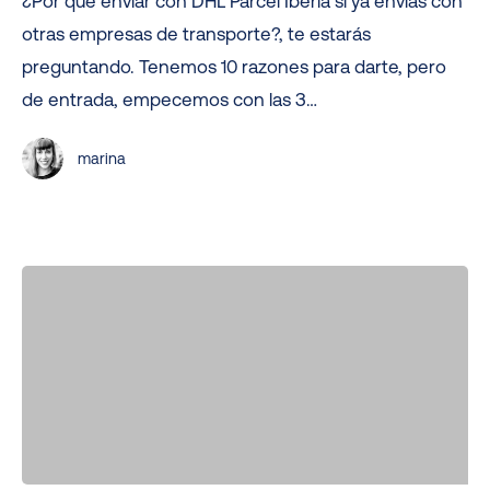
¿Por qué enviar con DHL Parcel Iberia si ya envías con
enviar
otras empresas de transporte?, te estarás
con
preguntando. Tenemos 10 razones para darte, pero
DHL
de entrada, empecemos con las 3…
Parcel
Iberia
marina