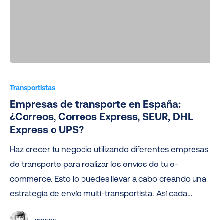
Empresas
de
Transportistas
transporte
Empresas de transporte en España:
en
¿Correos, Correos Express, SEUR, DHL
España:
Express o UPS?
¿Correos,
Haz crecer tu negocio utilizando diferentes empresas
Correos
de transporte para realizar los envíos de tu e-
Express,
commerce. Esto lo puedes llevar a cabo creando una
SEUR,
estrategia de envío multi-transportista. Así cada…
DHL
Express