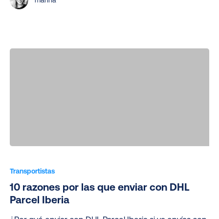
marina
o
UPS?
10
razones
Transportistas
por
10 razones por las que enviar con DHL
las
Parcel Iberia
que