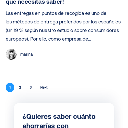
(Mondial
que necesitas saber!
Relay)
Las entregas en puntos de recogida es uno de
¡Todo
los métodos de entrega preferidos por los españoles
lo
(un 19 % según nuestro estudio sobre consumidores
que
europeos). Por ello, como empresa de…
necesitas
saber!
marina
1
2
3
Next
¿Quieres saber cuánto
ahorrarías con