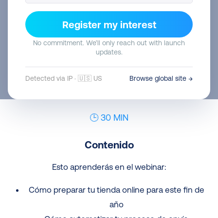
Register my interest
Ver grabación
No commitment. We’ll only reach out with launch
updates.
Detected via IP · 🇺🇸 US
Browse global site →
🕒 30 MIN
Contenido
Esto aprenderás en el webinar:
Cómo preparar tu tienda online para este fin de
año