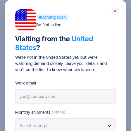
Skip
Men
×
to
Coming soon
main
Be first in line
content
Visiting from the
United
States
?
We’re not in the United States yet, but we’re
watching demand closely. Leave your details and
you’ll be the first to know when we launch.
Work email
Afrontando Peak Season 2022
Monthly shipments
(optional)
10 consejos para aumentar los
beneficios en temporada alta