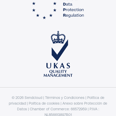
© 2026 Sendcloud |
Términos y Condiciones
|
Política de
privacidad
|
Política de cookies
|
Anexo sobre Protección de
Datos
| Chamber of Commerce: 66572959 | P.IVA :
NL856613897B01