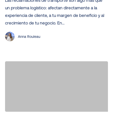
Las reclamaciones de transporte son algo más que
guía
un problema logístico: afectan directamente a la
práctica
experiencia de cliente, a tu margen de beneficio y al
para
crecimiento de tu negocio. En…
vendedores
Anna Rouleau