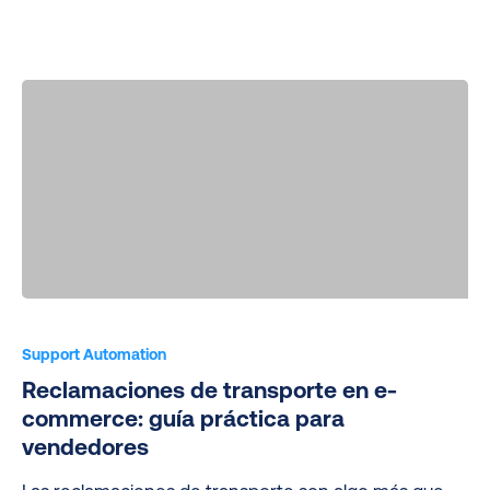
Reclamaciones
de
Support Automation
transporte
Reclamaciones de transporte en e-
en
commerce: guía práctica para
e-
vendedores
commerce: