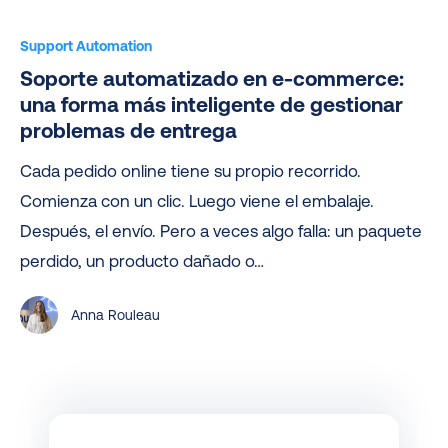
Soporte
automatizado
Support Automation
en
Soporte automatizado en e-commerce:
e-
una forma más inteligente de gestionar
commerce:
problemas de entrega
una
Cada pedido online tiene su propio recorrido.
forma
Comienza con un clic. Luego viene el embalaje.
más
Después, el envío. Pero a veces algo falla: un paquete
inteligente
perdido, un producto dañado o…
de
gestionar
Anna Rouleau
problemas
de
entrega