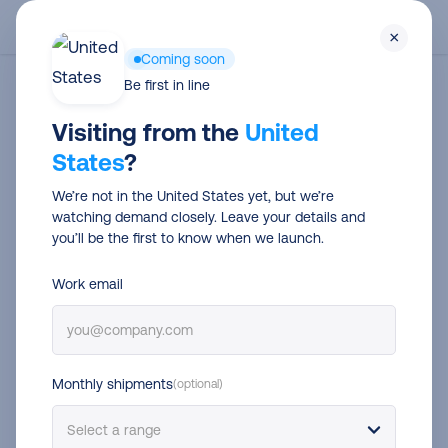
Skip
Men
×
to
Coming soon
main
Be first in line
Category
content
Visiting from the
United
Support Automation
States
?
We’re not in the United States yet, but we’re
watching demand closely. Leave your details and
you’ll be the first to know when we launch.
Work email
Monthly shipments
(optional)
Cómo