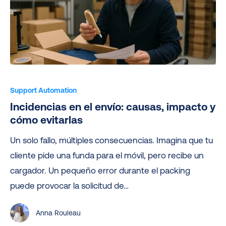
Incidencias
en
Support Automation
el
Incidencias en el envío: causas, impacto y
envío:
cómo evitarlas
causas,
Un solo fallo, múltiples consecuencias. Imagina que tu
impacto
cliente pide una funda para el móvil, pero recibe un
y
cargador. Un pequeño error durante el packing
cómo
puede provocar la solicitud de…
evitarlas
Anna Rouleau