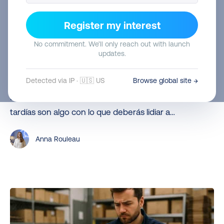
reclamar
Support Automation
Register my interest
a
Cómo reclamar a la empresa de reparto:
la
No commitment. We’ll only reach out with launch
guía para e-commerce
updates.
empresa
Los problemas con los transportistas son mucho más
de
Detected via IP · 🇺🇸 US
Browse global site →
habituales de lo que cualquier e-commerce desearía.
reparto:
Envíos perdidos, paquetes dañados o entregas
guía
tardías son algo con lo que deberás lidiar a…
para
e-
Anna Rouleau
commerce