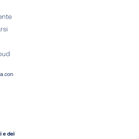
ente
rsi
loud
zia con
i e dei