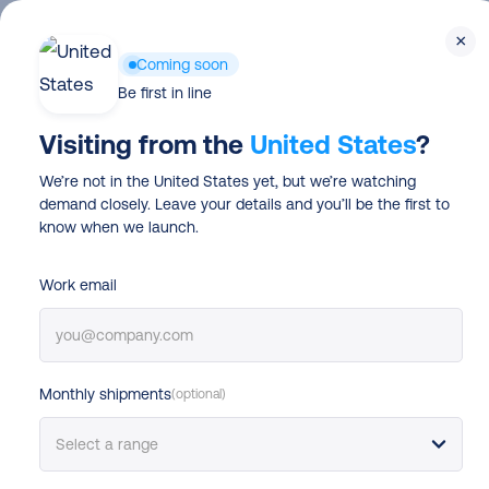
Skip
×
to
Funzionalità
Coming soon
main
Be first in line
content
Visiting from the
United States
?
We’re not in the United States yet, but we’re watching
demand closely. Leave your details and you’ll be the first to
know when we launch.
Piattaforme e-commerce
Work email
Spedizioni Shop
guida completa
Monthly shipments
(optional)
ecommerce