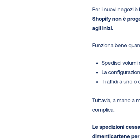
Per i nuovi negozi è
Shopify non è proge
agli inizi.
Funziona bene quand
Spedisci volumi r
La configurazio
Ti affidi a uno o
Tuttavia, a mano a m
complica.
Le spedizioni cessa
dimenticartene per