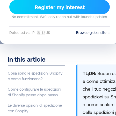
Register my interest
Clíodhna Macfarlane
19 Giu 2026
8 min read
No commitment. We’ll only reach out with launch updates.
Detected via IP · 🇺🇸 US
Browse global site →
In this article
TL;DR:
Scopri co
Cosa sono le spedizioni Shopify
e come funzionano?
e come ottimizza
che il tuo negoz
Come configurare le spedizioni
di Shopify passo dopo passo
spedizioni su Sh
e come scalare 
Le diverse opzioni di spedizione
con Shopify
delle spedizioni