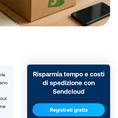
Risparmia tempo e costi
rle
di spedizione con
mano
Sendcloud
kout
one
Registrati gratis