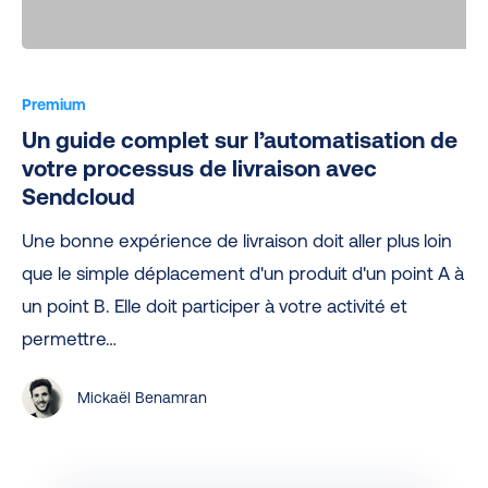
Un
guide
Premium
complet
Un guide complet sur l’automatisation de
sur
votre processus de livraison avec
l’automatisation
Sendcloud
de
Une bonne expérience de livraison doit aller plus loin
votre
que le simple déplacement d'un produit d'un point A à
processus
un point B. Elle doit participer à votre activité et
de
permettre…
livraison
avec
Mickaël Benamran
Sendcloud