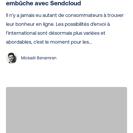
l’international
embûche avec Sendcloud
sans
Il n'y a jamais eu autant de consommateurs à trouver
embûche
leur bonheur en ligne. Les possibilités d'envoi à
avec
l'international sont désormais plus variées et
Sendcloud
abordables, c'est le moment pour les…
Mickaël Benamran