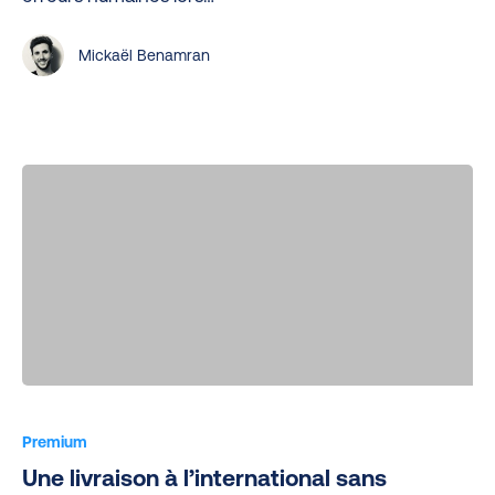
des
commandes
Mickaël Benamran
avec
Sendcloud
Une
livraison
Premium
à
Une livraison à l’international sans