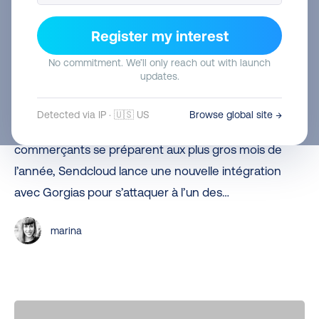
Sendcloud
et
Register my interest
Premium
Gorgias
Sendcloud et Gorgias lancent la
No commitment. We’ll only reach out with launch
lancent
updates.
détection de problèmes « de livraison »
la
basée sur l’IA avant la haute saison
Detected via IP · 🇺🇸 US
Browse global site →
détection
Paris, le 6 novembre 2025 — Alors que les e-
de
commerçants se préparent aux plus gros mois de
problèmes
l’année, Sendcloud lance une nouvelle intégration
« de
avec Gorgias pour s’attaquer à l’un des…
livraison »
basée
marina
sur
l’IA
avant
la