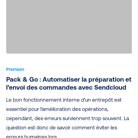
haute
saison
Pack
&
Premium
Go
Pack & Go : Automatiser la préparation et
:
l’envoi des commandes avec Sendcloud
Automatiser
Le bon fonctionnement interne d'un entrepôt est
la
essentiel pour l'amélioration des opérations,
préparation
cependant, des erreurs surviennent trop souvent. La
et
question est donc de savoir comment éviter les
l’envoi
erreurs humaines lors…