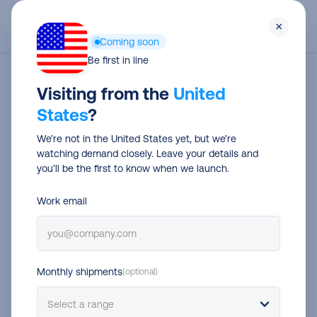
Skip
Men
×
to
Coming soon
main
Be first in line
content
Category
Visiting from the
United
Premium
States
?
We’re not in the United States yet, but we’re
watching demand closely. Leave your details and
you’ll be the first to know when we launch.
Work email
Monthly shipments
(optional)