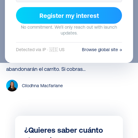
de
Sin categorizar
Register my interest
envío
Tarifas de envío de Shopify explicadas (y
de
No commitment. We’ll only reach out with launch
cómo reducir costes)
updates.
Shopify
Configurar tus tarifas de envío de Shopify puede
explicadas
Detected via IP · 🇺🇸 US
Browse global site →
tener un impacto en tu negocio mucho mayor de lo
(y
que imaginas. Si cobras demasiado, los clientes
cómo
abandonarán el carrito. Si cobras…
reducir
costes)
Clíodhna Macfarlane
¿Quieres saber cuánto