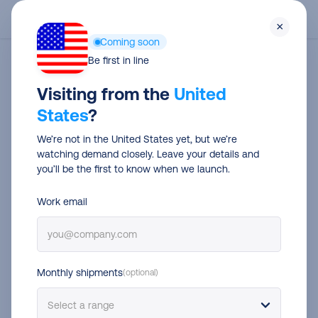
Skip
Men
×
to
Coming soon
main
Be first in line
Category
content
Visiting from the
United
Sin categorizar
States
?
We’re not in the United States yet, but we’re
watching demand closely. Leave your details and
you’ll be the first to know when we launch.
Work email
Monthly shipments
(optional)
Tarifas