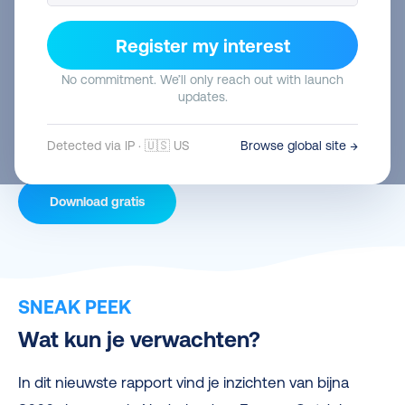
E-commerce Delivery Compass
2021/2022
Register my interest
Wat zijn de nieuwste e-commerce trends en
No commitment. We’ll only reach out with launch
consumentenverwachtingen waar je als online
updates.
retailer nu al op in kunt spelen om in 2022 een
concurrentievoordeel te behalen?
Detected via IP · 🇺🇸 US
Browse global site →
Download gratis
SNEAK PEEK
Wat kun je verwachten?
In dit nieuwste rapport vind je inzichten van bijna