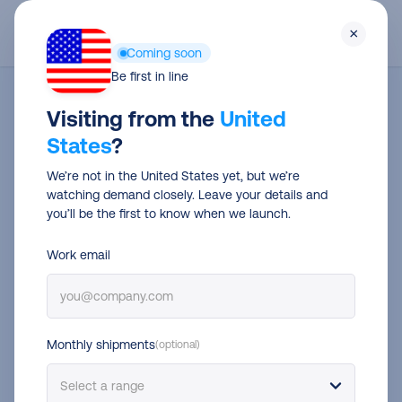
Skip
Men
×
to
Coming soon
main
Be first in line
content
Visiting from the
United
States
?
We’re not in the United States yet, but we’re
watching demand closely. Leave your details and
you’ll be the first to know when we launch.
Work email
Monthly shipments
(optional)
Consumentenonderzoek