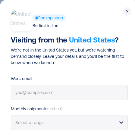
Skip
×
to
Coming soon
main
Be first in line
content
Visiting from the
United States
?
We’re not in the United States yet, but we’re watching
demand closely. Leave your details and you’ll be the first to
know when we launch.
Work email
Monthly shipments
(optional)
{{company name}}