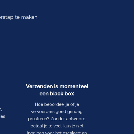
erstap te maken.
Verzenden is momenteel
een black box
n
Hoe beoordeel je of je
n,
vervoerders goed genoeg
jes
presteren? Zonder antwoord
betaal je te veel, kun je niet
ingrijpen voor het escaleert en