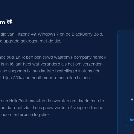
am 👋
 tijd van Hitzone 49, Windows 7 en de BlackBerry Bold.
ke upgrade gekregen met de tijd.
 Sendcloud. En ik ben benieuwd waarom {{company name}}
Er is in 16 jaar heel wat veranderd als het om verzenden
ese shoppers bij hun laatste bestelling minstens één
 bijna 30% aan nooit meer te bestellen bij een
V
se en HelloPrint maakten de overstap om daarin mee te
hoe dat eruit ziet. Lees gauw verder of voeg me toe op
rondom enterprise logistiek.
Vo