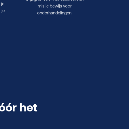
 je
mis je bewijs voor
 je
onderhandelingen.
óór het