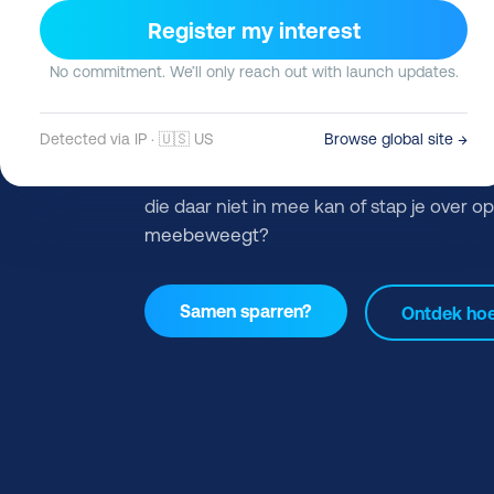
2026 op legacy
Register my interest
verzendsoftware
No commitment. We’ll only reach out with launch updates.
De hits van toen doen nu pijn aan je oren, 
Detected via IP · 🇺🇸 US
Browse global site →
niet anders. Het echte probleem is niet da
verzenden zelf is fundamenteel veranderd
die daar niet in mee kan of stap je over o
meebeweegt?
Samen sparren?
Ontdek hoe