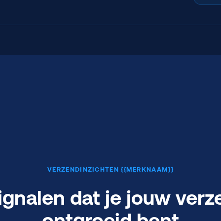
VERZENDINZICHTEN {{MERKNAAM}}
 signalen dat je jouw ver
ontgroeid bent