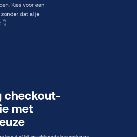
oen. Kies voor een
zonder dat al je
 👇
 checkout-
ie met
euze
s haakt af bij onvoldoende bezorgkeuze.