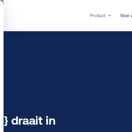
Product
Voor 
 draait in