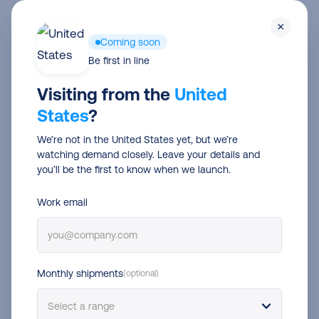
Skip
×
to
Coming soon
main
Be first in line
content
Visiting from the
United
Connectez PrestaShop avec
States
?
Lettre Suivie et expédiez encore
We’re not in the United States yet, but we’re
plus facilement
watching demand closely. Leave your details and
you’ll be the first to know when we launch.
Gagnez du temps sur votre processus
Work email
d’expédition ! Connectez votre site PrestaShop à
Lettre Suivie et commencez à expédiez plus
efficacement.
Monthly shipments
(optional)
Connectez PrestaShop avec Lettre
Suivie