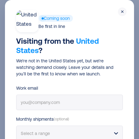
Skip
×
to
Coming soon
main
Be first in line
content
Visiting from the
United
Connectez PrestaShop avec
States
?
Delivengo et expédiez encore
We’re not in the United States yet, but we’re
plus facilement
watching demand closely. Leave your details and
you’ll be the first to know when we launch.
Gagnez du temps sur votre processus
Work email
d’expédition ! Connectez votre site PrestaShop à
Delivengo et commencez à expédiez plus
efficacement.
Monthly shipments
(optional)
Connectez PrestaShop avec Delivengo