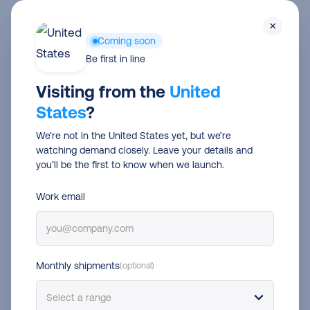
Skip
×
to
Coming soon
main
Be first in line
content
Visiting from the
United
Connectez PrestaShop avec Colis
States
?
Privé et expédiez encore plus
We’re not in the United States yet, but we’re
facilement
watching demand closely. Leave your details and
you’ll be the first to know when we launch.
Gagnez du temps sur votre processus
Work email
d’expédition ! Connectez votre site PrestaShop à
Colis Privé et commencez à expédiez plus
efficacement.
Monthly shipments
(optional)
Connectez PrestaShop avec Colis Privé