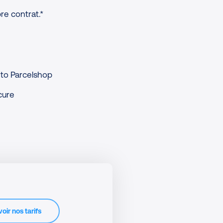
re contrat.*
to Parcelshop
cure
oir nos tarifs