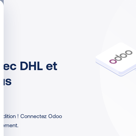
vec DHL et
us
édition ! Connectez Odoo
acement.