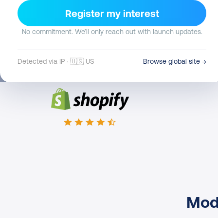
Register my interest
Connectez Odoo avec DHL
No commitment. We’ll only reach out with launch updates.
Rejoindre le Programme Agence
Detected via IP · 🇺🇸 US
Browse global site →
Mode