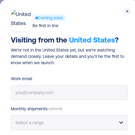
Skip
×
to
Coming soon
main
Be first in line
content
Visiting from the
United States
?
We’re not in the United States yet, but we’re watching
demand closely. Leave your details and you’ll be the first to
Connectez Odoo a
know when we launch.
expédiez encore pl
Work email
facilement
Monthly shipments
(optional)
Gagnez du temps sur votre processus d’exp
à DHL et commencez à expédiez plus effic