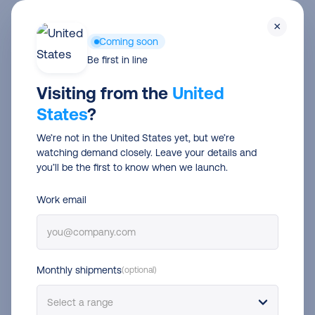
Skip
×
to
Coming soon
main
Be first in line
content
Visiting from the
United
Connectez Amazon avec DHL
States
?
Express et expédiez encore plus
We’re not in the United States yet, but we’re
facilement
watching demand closely. Leave your details and
you’ll be the first to know when we launch.
Gagnez du temps sur votre processus
Work email
d’expédition ! Connectez votre site Amazon à DHL
Express et commencez à expédiez plus
efficacement.
Monthly shipments
(optional)
Connectez Amazon avec DHL Express