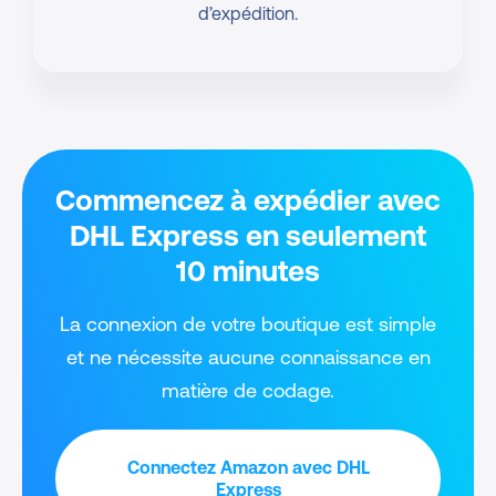
d’expédition.
Commencez à expédier avec
DHL Express en seulement
10 minutes
La connexion de votre boutique est simple
et ne nécessite aucune connaissance en
matière de codage.
Connectez Amazon avec DHL
Express