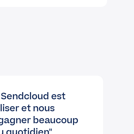
e Sendcloud est
liser et nous
gagner beaucoup
u quotidien