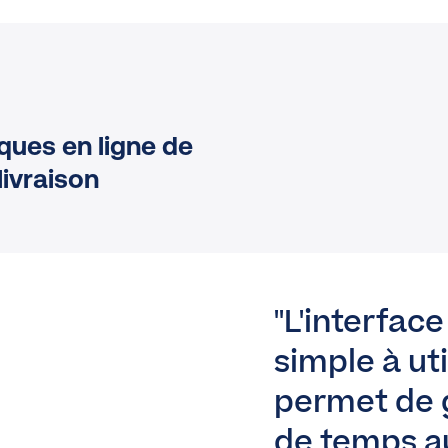
ques en ligne de
livraison
L'interfac
simple à uti
permet de 
de temps a