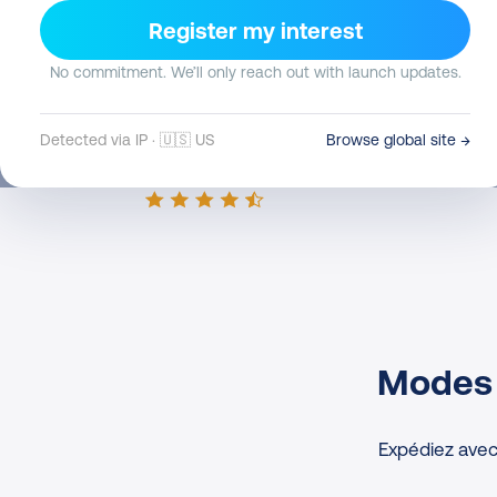
Register my interest
Connectez Amazon avec Colissimo
No commitment. We’ll only reach out with launch updates.
Detected via IP · 🇺🇸 US
Browse global site →
Modes 
Expédiez avec 