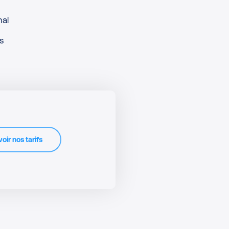
nal
s
oir nos tarifs