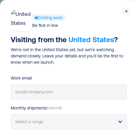
Skip
×
to
Coming soon
main
Be first in line
content
Visiting from the
United States
?
We’re not in the United States yet, but we’re watching
demand closely. Leave your details and you’ll be the first to
Connectez Amazon
know when we launch.
Colissimo et expéd
Work email
plus facilement
Monthly shipments
(optional)
Gagnez du temps sur votre processus d’expé
site Amazon à Colissimo et commencez à ex