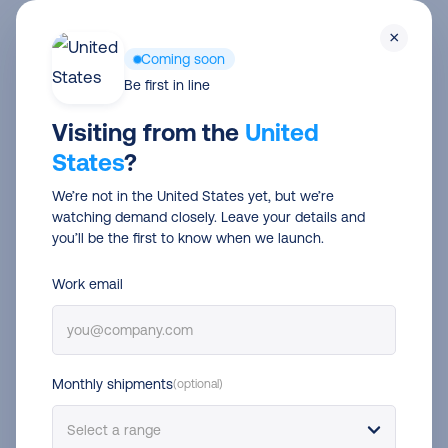
Skip
Men
×
to
Coming soon
main
Trends
Be first in line
content
Tendenze dei consumatori
Visiting from the
United
States
?
nell’ecommerce nel 2026:
We’re not in the United States yet, but we’re
cosa vogliono davvero
watching demand closely. Leave your details and
8.000 acquirenti europei
you’ll be the first to know when we launch.
Work email
Marina Fernández
5 Giu 2026
3 min read
Monthly shipments
(optional)