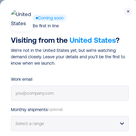
Skip
×
to
Produ
Coming soon
main
Be first in line
content
Visiting from the
United States
?
We’re not in the United States yet, but we’re watching
demand closely. Leave your details and you’ll be the first to
know when we launch.
Work email
Ecommerce logistics
13 outils d’expé
Monthly shipments
(optional)
commerce essen