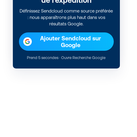
de l'expédition
Définissez Sendcloud comme source préférée
: nous apparaîtrons plus haut dans vos
résultats Google.
Ajouter Sendcloud sur
Google
Prend 5 secondes · Ouvre Recherche Google