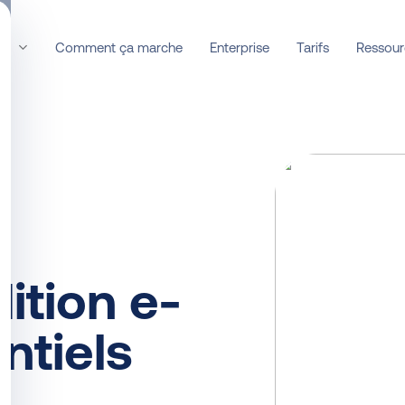
it
Ressour
Comment ça marche
Enterprise
Tarifs
dition e-
tiels