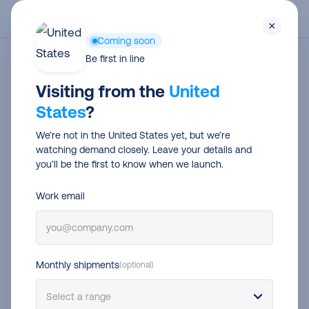
Skip
Men
×
to
Coming soon
main
Be first in line
Automatisieren
content
Visiting from the
United
States
?
We’re not in the United States yet, but we’re
watching demand closely. Leave your details and
you’ll be the first to know when we launch.
Work email
Monthly shipments
(optional)