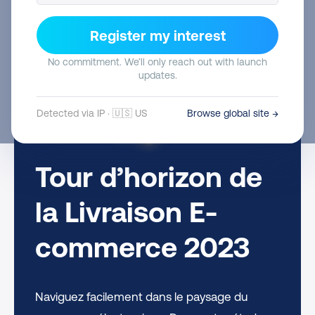
Register my interest
No commitment. We’ll only reach out with launch
updates.
Detected via IP · 🇺🇸 US
Browse global site →
Tour d’horizon de
la Livraison E-
commerce 2023
Naviguez facilement dans le paysage du