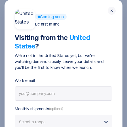
Skip
Men
×
to
Coming soon
main
E-commerce retouren
Be first in line
content
5 tips om efficiënter
Visiting from the
United
States
?
internationale retouren te
We’re not in the United States yet, but we’re
verwerken
watching demand closely. Leave your details and
you’ll be the first to know when we launch.
Rowan Krause
5 aug 2024
2 min read
Work email
Monthly shipments
(optional)