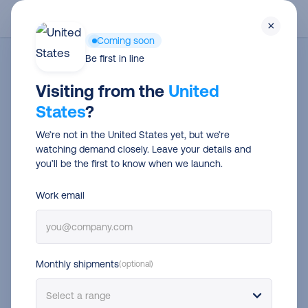
Skip
Men
×
to
Coming soon
main
Be first in line
“Il lavoro manuale ce lo siamo
content
Visiting from the
United
dimenticati, siamo entusiasti di
States
?
Sendcloud!”
We’re not in the United States yet, but we’re
Marco Massari | CEO
Mectronica
watching demand closely. Leave your details and
you’ll be the first to know when we launch.
Work email
Monthly shipments
(optional)