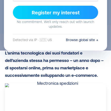
Register my interest
No commitment. We’ll only reach out with launch
updates.
Mectronica è nata nel 2011 con un’idea ben precisa:
Detected via IP · 🇺🇸 US
Browse global site →
fornire prodotti elettronici e di domotica di qualità.
L’anima tecnologica dei suoi fondatori e
dell’azienda stessa ha permesso – un anno dopo –
di spostarsi online, prima su marketplace e
successivamente sviluppando un e-commerce.