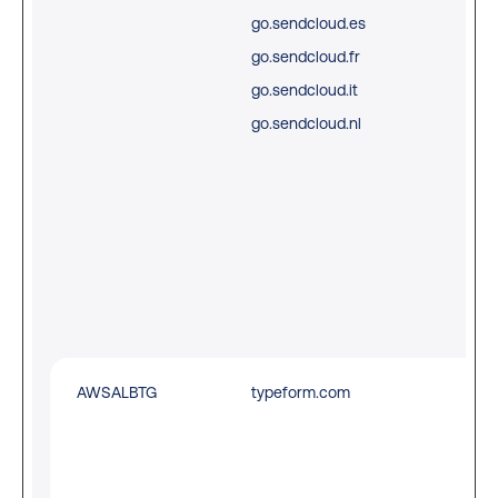
go.sendcloud.es
loa
go.sendcloud.fr
bal
go.sendcloud.it
del
go.sendcloud.nl
of 
con
and
DN
con
for
ope
AWSALBTG
typeform.com
Reg
whi
ser
clu