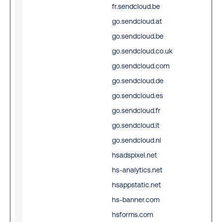
fr.sendcloud.be
dis
go.sendcloud.at
be
go.sendcloud.be
hu
go.sendcloud.co.uk
and
go.sendcloud.com
This
go.sendcloud.de
ben
go.sendcloud.es
for
go.sendcloud.fr
web
go.sendcloud.it
ord
go.sendcloud.nl
mak
hsadspixel.net
rep
hs-analytics.net
the
hsappstatic.net
the
hs-banner.com
web
hsforms.com