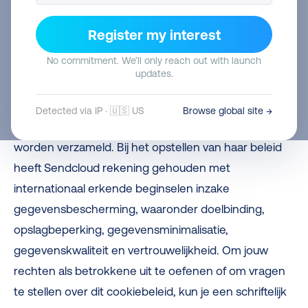
over hoe Sendcloud persoonsgegevens via cookies
beheert en om bezoekers te informeren over hun
Register my interest
rechten met betrekking tot deze informatie.
No commitment. We’ll only reach out with launch
updates.
Wij willen erop wijzen dat Sendcloud zich houdt aan
wettige, eerlijke en transparante praktijken bij de
Detected via IP · 🇺🇸 US
Browse global site →
verwerking van persoonsgegevens die via cookies
worden verzameld. Bij het opstellen van haar beleid
heeft Sendcloud rekening gehouden met
internationaal erkende beginselen inzake
gegevensbescherming, waaronder doelbinding,
opslagbeperking, gegevensminimalisatie,
gegevenskwaliteit en vertrouwelijkheid. Om jouw
rechten als betrokkene uit te oefenen of om vragen
te stellen over dit cookiebeleid, kun je een schriftelijk