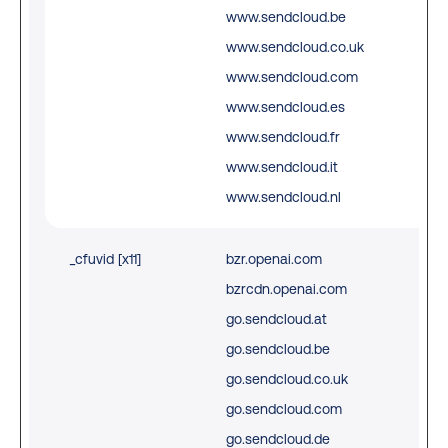
www.sendcloud.be
www.sendcloud.co.uk
www.sendcloud.com
www.sendcloud.es
www.sendcloud.fr
www.sendcloud.it
www.sendcloud.nl
_cfuvid [x11]
bzr.openai.com
Thi
bzrcdn.openai.com
is 
go.sendcloud.at
the
go.sendcloud.be
ser
go.sendcloud.co.uk
pro
go.sendcloud.com
Clo
go.sendcloud.de
- I