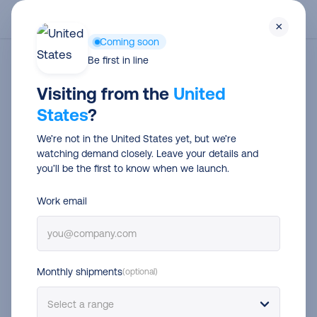
Skip
Men
×
to
Coming soon
main
Be first in line
content
Cookiebeleid
Visiting from the
United
Mei 2026
States
?
SendCloud B.V.
(“
Sendcloud
”) heeft dit cookiebeleid
We’re not in the United States yet, but we’re
watching demand closely. Leave your details and
opgesteld om uit te leggen hoe het bedrijf omgaat
you’ll be the first to know when we launch.
met persoonsgegevens die via cookies worden
verzameld van bezoekers van haar website (d.w.z.
Work email
www.sendcloud.com
) (de “Website”). Deze cookies
kunnen worden opgeslagen op en benaderd vanaf
de apparaten van bezoekers wanneer zij surfen op of
Monthly shipments
(optional)
interactie hebben met
www.sendcloud.com
. Het doel
van dit cookiebeleid is om duidelijkheid te verschaffen