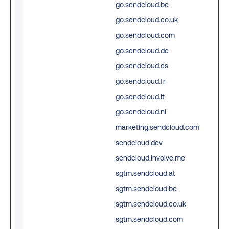
go.sendcloud.be
coo
go.sendcloud.co.uk
con
go.sendcloud.com
sta
go.sendcloud.de
the
go.sendcloud.es
do
go.sendcloud.fr
go.sendcloud.it
go.sendcloud.nl
marketing.sendcloud.com
sendcloud.dev
sendcloud.involve.me
sgtm.sendcloud.at
sgtm.sendcloud.be
sgtm.sendcloud.co.uk
sgtm.sendcloud.com