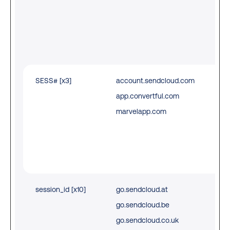
sta
acr
pa
req
SESS# [x3]
account.sendcloud.com
Pre
app.convertful.com
use
marvelapp.com
sta
acr
pa
req
session_id [x10]
go.sendcloud.at
Pre
go.sendcloud.be
use
go.sendcloud.co.uk
sta