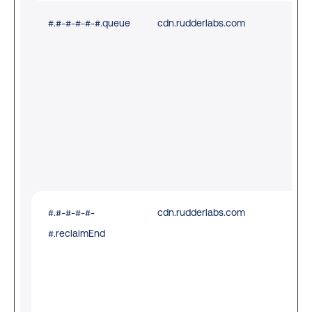
#.#-#-#-#-#.queue
cdn.rudderlabs.com
Use
con
use
sur
qui
ans
Loc
Sto
#.#-#-#-#-
cdn.rudderlabs.com
Use
#.reclaimEnd
con
use
sur
qui