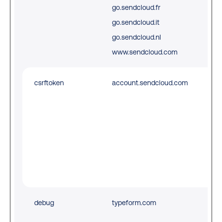
go.sendcloud.fr
con
go.sendcloud.it
box
go.sendcloud.nl
www.sendcloud.com
csrftoken
account.sendcloud.com
Hel
pre
Cro
Req
For
(CS
att
debug
typeform.com
Thi
is 