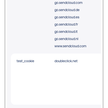
go.sendcloud.com
acr
go.sendcloud.de
pa
go.sendcloud.es
req
go.sendcloud.fr
go.sendcloud.it
go.sendcloud.nl
www.sendcloud.com
test_cookie
doubleclick.net
Use
che
the
bro
sup
coo