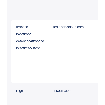
on 
web
firebase-
tools.sendcloud.com
Use
heartbeat-
ord
database#firebase-
det
heartbeat-store
sp
imp
the
web
sec
li_gc
linkedin.com
Sto
use
coo