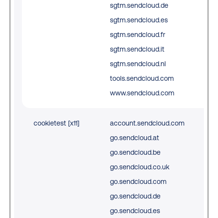
sgtm.sendcloud.de
sgtm.sendcloud.es
sgtm.sendcloud.fr
sgtm.sendcloud.it
sgtm.sendcloud.nl
tools.sendcloud.com
www.sendcloud.com
cookietest [x11]
account.sendcloud.com
Thi
go.sendcloud.at
is 
go.sendcloud.be
det
go.sendcloud.co.uk
if t
go.sendcloud.com
vis
go.sendcloud.de
acc
go.sendcloud.es
the