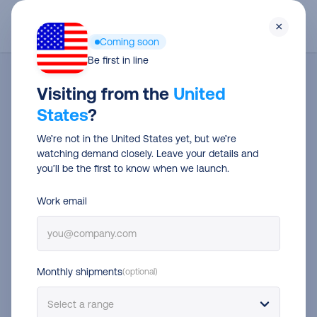
Skip
Men
×
to
Coming soon
main
Be first in line
content
Visiting from the
United
States
?
We’re not in the United States yet, but we’re
watching demand closely. Leave your details and
you’ll be the first to know when we launch.
Work email
Het #1 verzendplatform voor
bol.com
Monthly shipments
(optional)
Koppel je bol.com webshop binnen 2 minuten aan