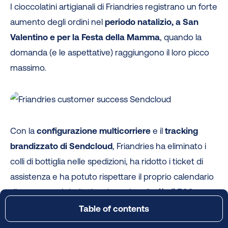
I cioccolatini artigianali di Friandries registrano un forte
aumento degli ordini nel
periodo natalizio, a San
Valentino e per la Festa della Mamma
, quando la
domanda (e le aspettative) raggiungono il loro picco
massimo.
Con la
configurazione multicorriere
e il
tracking
brandizzato di Sendcloud
, Friandries ha eliminato i
colli di bottiglia nelle spedizioni, ha ridotto i ticket di
assistenza e ha potuto rispettare il proprio calendario
di consegne. I risultati parlano da soli:
più di 500
ordini al giorno
, tempi di consegna più rapidi e
clienti
Table of contents
Cosa aspettarsi per l’alta stagione delle spedizioni festive del
fedeli che tornano a comprare
, anche nelle
2025