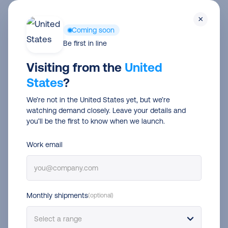
Skip
Men
×
to
Coming soon
main
Festività e periodi di picco
Be first in line
content
Come dominare i picchi
Visiting from the
United
States
?
delle spedizioni: guida
We’re not in the United States yet, but we’re
definitiva per ecommerce
watching demand closely. Leave your details and
you’ll be the first to know when we launch.
Evgeny Sharypin
21 Nov 2025
4 min read
Work email
Monthly shipments
(optional)