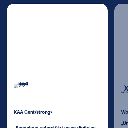
KAA Gent/strong>
Wo
„Un
„Sendcloud unterstützt unser digitales