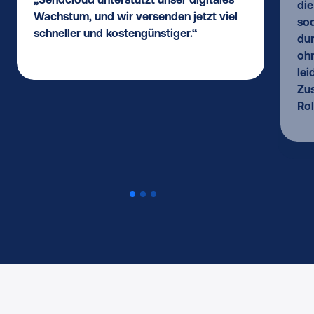
die
Wachstum, und wir versenden jetzt viel
sod
schneller und kostengünstiger.“
dur
ohn
lei
Zu
Rol