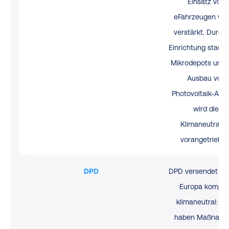
Einsatz von
eFahrzeugen wei
verstärkt. Durch 
Einrichtung stadt
Mikrodepots und
Ausbau von
Photovoltaik-Anl
wird die
Klimaneutralitä
vorangetrieben
DPD
DPD versendet in
Europa komple
klimaneutral: d
haben Maßnah