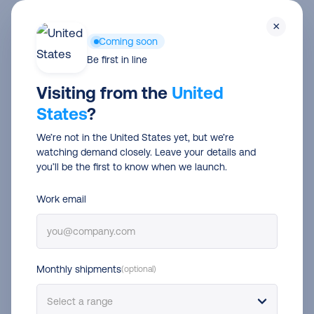
Skip
Men
×
to
Coming soon
main
Paketdienste
Be first in line
content
DHL GoGreen – der grüne
Visiting from the
United
States
?
Weg im E-Commerce, um
We’re not in the United States yet, but we’re
deine Pakete nachhaltig zu
watching demand closely. Leave your details and
versenden!
you’ll be the first to know when we launch.
Work email
Alexandra Schopf
20 Aug 2021
3 min read
Monthly shipments
(optional)