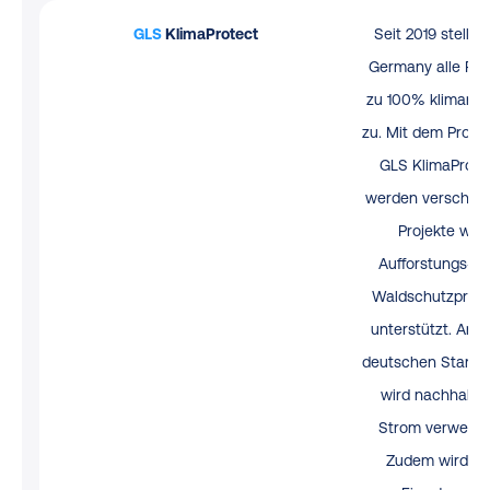
GLS
KlimaProtect
Seit 2019 stellt 
Germany alle Pa
zu 100% klimaneu
zu. Mit dem Prog
GLS KlimaProte
werden verschie
Projekte wie
Aufforstungs- u
Waldschutzproje
unterstützt. An a
deutschen Stando
wird nachhaltig
Strom verwende
Zudem wird de