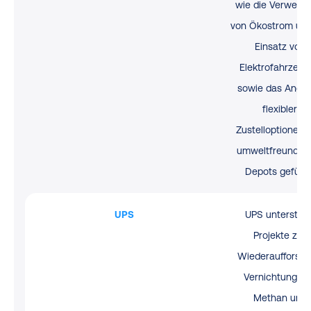
wie die Verwend
von Ökostrom und
Einsatz von
Elektrofahrzeug
sowie das Ange
flexibler
Zustelloptionen 
umweltfreundlic
Depots geführt
UPS
UPS unterstütz
Projekte zur
Wiederaufforstu
Vernichtung v
Methan und