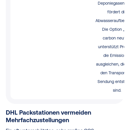
Deponiegasen so
fördert die
Abwasseraufberei
Die Option „UP
carbon neutral
unterstützt Proje
die Emissione
ausgleichen, die 
den Transport d
Sendung entstan
sind.
DHL Packstationen vermeiden
Mehrfachzustellungen