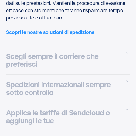
dati sulle prestazioni. Mantieni la procedura di evasione
efficace con strumenti che faranno risparmiare tempo
prezioso a te e al tuo team.
Scopri le nostre soluzioni di spedizione
Scegli sempre il corriere che
preferisci
Con più di 160 integrazioni con i corrieri in tutta Europa,
Spedizioni internazionali sempre
Sendcloud ti offre la possibilità di spedire come
sotto controllo
preferisci. Nazionale, internazionale o entrambe: scegli
sempre il corriere più adatto in base alle tue esigenze.
Gestisci automaticamente i documenti doganali,
Applica le tariffe di Sendcloud o
direttamente dal software di spedizione. Dimentica i
Scopri le integrazioni con i corrieri
aggiungi le tue
lunghi moduli da riempire e risparmia tempo con
spedizioni semplici e veloci.
Ottieni tariffe di spedizione prenegoziate con i principali