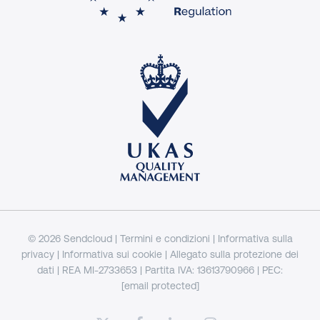
© 2026 Sendcloud |
Termini e condizioni
|
Informativa sulla
privacy
|
Informativa sui cookie
|
Allegato sulla protezione dei
dati
| REA MI-2733653 | Partita IVA: 13613790966 | PEC:
[email protected]